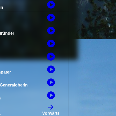
in
gründer
npater
 Generaloberin
h
t
Vorwärts