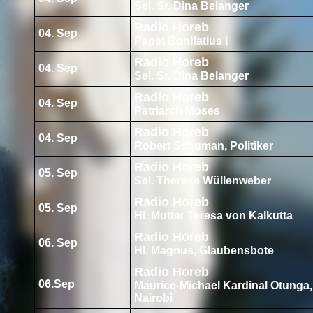
Sel. Sr. Dina Belanger
Radio Horeb
04. Sep
Papst Bonifatius I
Radio Horeb
04. Sep
Sel. Sr. Dina Belanger
Radio Horeb
04. Sep
Patriarch Moses
Radio Horeb
04. Sep
Robert Schuman, Politiker
Radio Horeb
05. Sep
Sel. Therese Wüllenweber
Radio Horeb
05. Sep
Hl. Mutter Teresa von Kalkutta
Radio Horeb
06. Sep
Hl. Magnus, Glaubensbote
Radio Horeb
06.Sep
Maurice-Michael Kardinal Otunga,
Nairobi