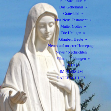
Für Suchende
Das Geheimnis
Gottesbild
Das Neue Testament
Mutter Gottes
Die Heiligen
Glauben Heute
Neues auf unserer Homepage
News / Nachrichten
Filmempfehlungen
KONTAKT
IMPRESSUM
DATENSCHUTZ