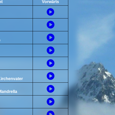
ht
Vorwärts
e
Kirchenvater
Mandrella