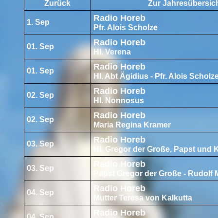
Zurück
Zur Jahresübersic
Radio Horeb
1. Sep
Pfr. Alois Scholze
Radio Horeb
01. Sep
Hl. Verena
Radio Horeb
01. Sep
Hl. Abt Ägidius - Pfr. Alois Scholz
Radio Horeb
02. Sep
Hl. Nonnosus
Radio Horeb
02. Sep
Maria Regina Kramer
Radio Horeb
03. Sep
Hl. Gregor der Große, Papst und 
Radio Horeb
03. Sep
Papst Gregor der Große - Rudolf 
Radio Horeb
04. Sep
Mutter Teresa von Kalkutta
Radio Horeb
04. Sep