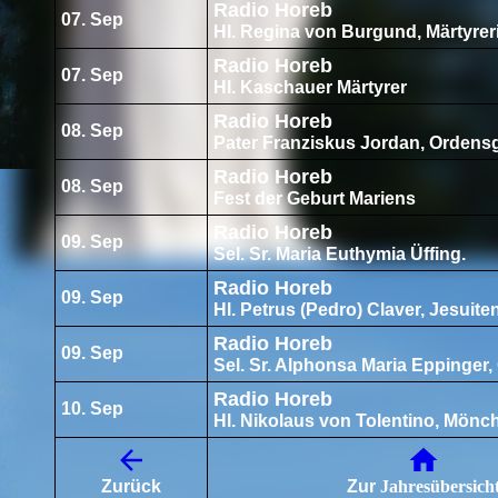
Radio Horeb
07. Sep
Hl. Regina von Burgund, Märtyrer
Radio Horeb
07. Sep
Hl. Kaschauer Märtyrer
Radio Horeb
08. Sep
Pater Franziskus Jordan, Ordens
Radio Horeb
08. Sep
Fest der Geburt Mariens
Radio Horeb
09. Sep
Sel. Sr. Maria Euthymia Üffing.
Radio Horeb
09. Sep
Hl. Petrus (Pedro) Claver, Jesuite
Radio Horeb
09. Sep
Sel. Sr. Alphonsa Maria Eppinger,
Radio Horeb
10. Sep
Hl. Nikolaus von Tolentino, Mönc
Zurück
Zu
r
Jahresübersich