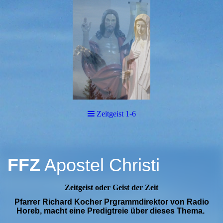
Zeitgeist 1-6
FFZ
Apostel Christi
Zeitgeist oder Geist der Zeit
Pfarrer Richard Kocher Prgrammdirektor von Radio
Horeb, macht eine Predigtreie über dieses Thema.